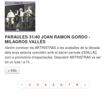
PARAULES 31/40 JOAN RAMON GORDO -
MILAGROS VALLÈS
Vàrem conèixer els ARTRISTRAS a les acaballes de la dècada
dels anys setanta coincidint amb el darrer període d’ENLLAÇ
com a promotora d’espectacles. Descobrir ARTRISTRAS va ser
tot un luxe i a l’h...
+ Info
1
2
3
4
5
6
7
8
»