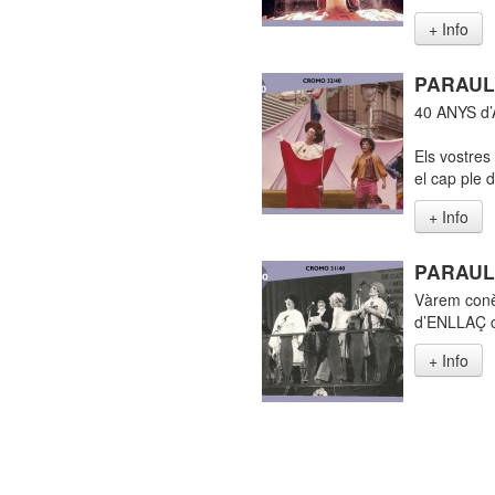
+ Info
PARAUL
40 ANYS d’
Els vostres
el cap ple d
+ Info
PARAUL
Vàrem conèi
d’ENLLAÇ co
+ Info