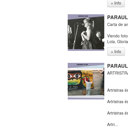
+ Info
PARAULE
Carta de a
Viendo fot
Lola, Glori
+ Info
PARAUL
ARTRISTR
Artristras é
Artristras é
Artristras é
Artri...