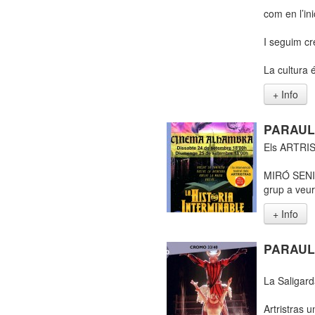
com en l’in
I seguim cr
La cultura é
+ Info
PARAULE
Els ARTRI
MIRÓ SENIO
grup a veur
+ Info
PARAUL
La Saligarda
Artristras u