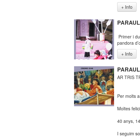
+ Info
PARAUL
Primer i du
pandora d’on
+ Info
PARAUL
AR TRIS T
Per molts a
Moltes felic
40 anys, 14
I seguim so