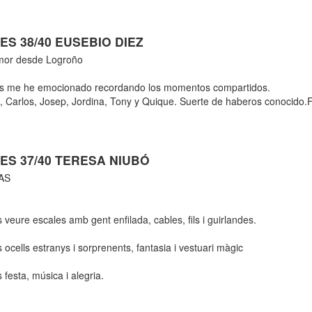
S 38/40 EUSEBIO DIEZ
mor desde Logroño
os me he emocionado recordando los momentos compartidos.
a, Carlos, Josep, Jordina, Tony y Quique. Suerte de haberos conocido.F
ES 37/40 TERESA NIUBÓ
AS
s veure escales amb gent enfilada, cables, fils i guirlandes.
s ocells estranys i sorprenents, fantasia i vestuari màgic
s festa, música i alegria.