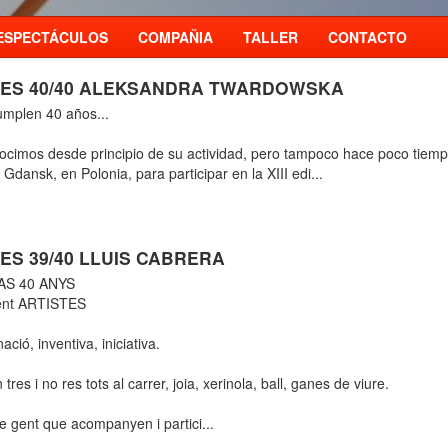
ESPECTÁCULOS
COMPAÑIA
TALLER
CONTACTO
ES 40/40 ALEKSANDRA TWARDOWSKA
cumplen 40 años...
ocimos desde principio de su actividad, pero tampoco hace poco tiem
 Gdansk, en Polonia, para participar en la XIII edi...
ES 39/40 LLUIS CABRERA
AS 40 ANYS
ent ARTISTES
ció, inventiva, iniciativa.
tres i no res tots al carrer, joia, xerinola, ball, ganes de viure.
 gent que acompanyen i partici...