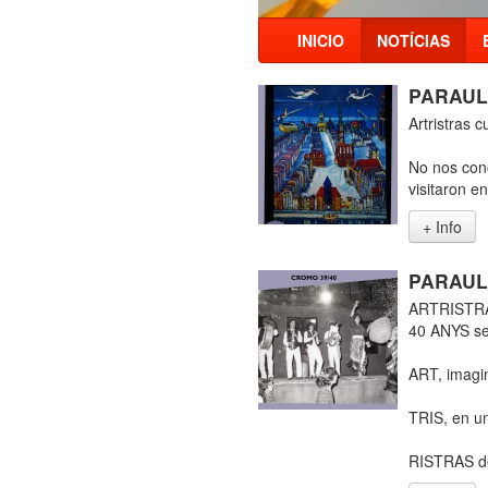
INICIO
NOTÍCIAS
PARAUL
Artristras 
No nos con
visitaron en
+ Info
PARAUL
ARTRISTR
40 ANYS s
ART, imagina
TRIS, en un 
RISTRAS de