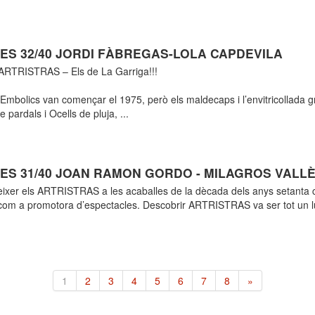
ES 32/40 JORDI FÀBREGAS-LOLA CAPDEVILA
ARTRISTRAS – Els de La Garriga!!!
 Embolics van començar el 1975, però els maldecaps i l’envitricollada
e pardals i Ocells de pluja, ...
ES 31/40 JOAN RAMON GORDO - MILAGROS VALL
xer els ARTRISTRAS a les acaballes de la dècada dels anys setanta c
m a promotora d’espectacles. Descobrir ARTRISTRAS va ser tot un luxe
1
2
3
4
5
6
7
8
»