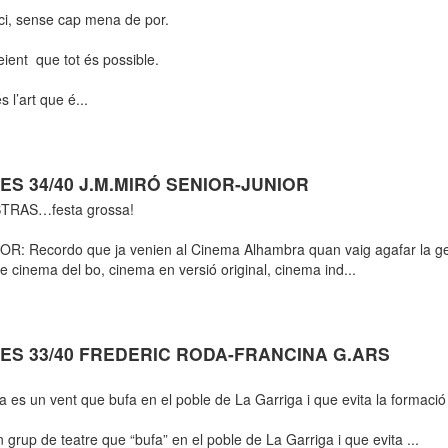
ici, sense cap mena de por.
eient que tot és possible.
s l’art que é...
S 34/40 J.M.MIRÓ SENIOR-JUNIOR
STRAS…festa grossa!
R: Recordo que ja venien al Cinema Alhambra quan vaig agafar la g
e cinema del bo, cinema en versió original, cinema ind...
ES 33/40 FREDERIC RODA-FRANCINA G.ARS
 es un vent que bufa en el poble de La Garriga i que evita la formació de
n grup de teatre que “bufa” en el poble de La Garriga i que evita ...