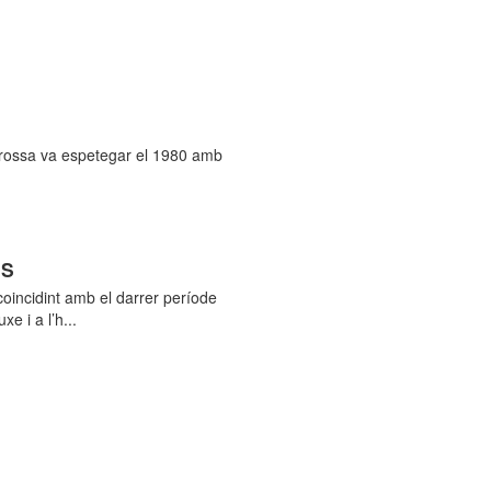
 grossa va espetegar el 1980 amb
ÈS
oincidint amb el darrer període
 i a l’h...