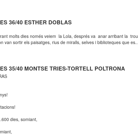
ES 36/40 ESTHER DOBLAS
rant molts dies només veiem la Lola, després va anar arribant la trou
 van sortir els paisatges, rius de miralls, selves i biblioteques que es..
ES 35/40 MONTSE TRIES-TORTELL POLTRONA
RAS
nys!
itacions!
.600 dies, somiant,
miant,