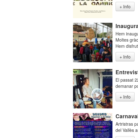
+ Info
Inaugura
Hem inaugur
Moltes gràci
Hem disfrut
+ Info
Entrevis
El passat 2
demanar pod
+ Info
Carnaval
Artristras 
del Vallès 