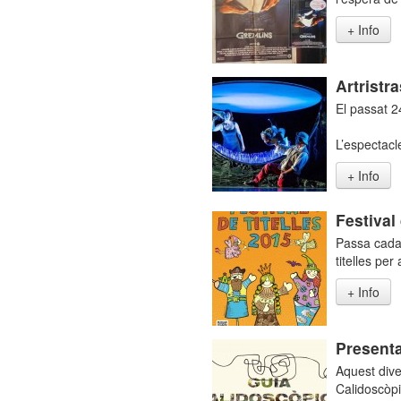
+ Info
Artristr
El passat 2
L’espectacl
+ Info
Festival
Passa cada 
titelles per
+ Info
Presenta
Aquest dive
Calidoscòpi