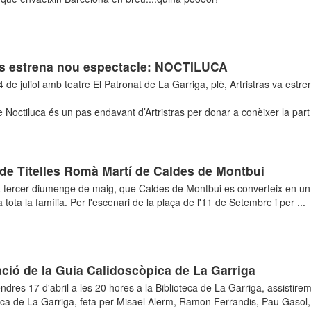
as estrena nou espectacle: NOCTILUCA
4 de juliol amb teatre El Patronat de La Garriga, plè, Artristras va est
e Noctiluca és un pas endavant d’Artristras per donar a conèixer la part
 de Titelles Romà Martí de Caldes de Montbui
tercer diumenge de maig, que Caldes de Montbui es converteix en un e
 a tota la família. Per l'escenari de la plaça de l'11 de Setembre i per ...
ció de la Guia Calidoscòpica de La Garriga
ndres 17 d'abril a les 20 hores a la Biblioteca de La Garriga, assistire
ca de La Garriga, feta per Misael Alerm, Ramon Ferrandis, Pau Gasol, 