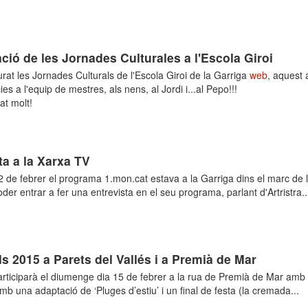
ció de les Jornades Culturales a l'Escola Giroi
at les Jornades Culturals de l'Escola Giroi de la Garriga
web
, aquest 
es a l'equip de mestres, als nens, al Jordi i...al Pepo!!!
at molt!
ta a la Xarxa TV
2 de febrer el programa 1.mon.cat estava a la Garriga dins el marc de la
er entrar a fer una entrevista en el seu programa, parlant d'Artristra..
s 2015 a Parets del Vallés i a Premià de Mar
participarà el diumenge dia 15 de febrer a la rua de Premià de Mar amb e
amb una adaptació de ‘Pluges d’estiu’ i un final de festa (la cremada...