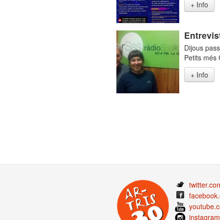
+ Info
Entrevis
Dijous pass
Petits més 
+ Info
twitter.co
facebook.
youtube.c
instagram