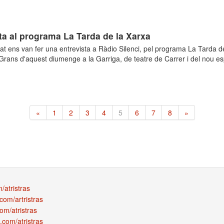
ta al programa La Tarda de la Xarxa
at ens van fer una entrevista a Ràdio Silenci, pel programa La Tarda d
Grans d'aquest diumenge a la Garriga, de teatre de Carrer i del nou es
«
1
2
3
4
5
6
7
8
»
m/atristras
com/artristras
om/atristras
.com/atristras