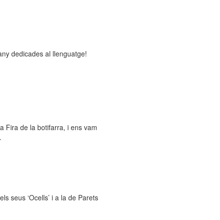
any dedicades al llenguatge!
 Fira de la botifarra, i ens vam
.
ls seus ‘Ocells’ i a la de Parets