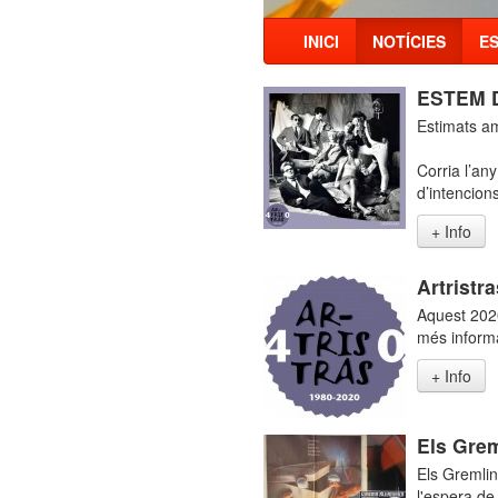
INICI
NOTÍCIES
E
ESTEM D
Estimats a
Corria l’an
d’intencion
+ Info
Artristr
Aquest 2020
més inform
+ Info
Els Grem
Els Gremlin
l'espera de