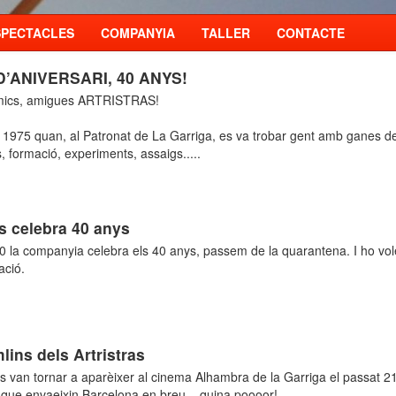
SPECTACLES
COMPANYIA
TALLER
CONTACTE
’ANIVERSARI, 40 ANYS!
mics, amigues ARTRISTRAS!
y 1975 quan, al Patronat de La Garriga, es va trobar gent amb ganes d
s, formació, experiments, assaigs.....
as celebra 40 anys
 la companyia celebra els 40 anys, passem de la quarantena. I ho vole
ació.
lins dels Artristras
s van tornar a aparèixer al cinema Alhambra de la Garriga el passat 21
 que envaeixin Barcelona en breu....quina poooor!