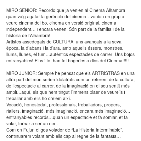
MIRÓ SENIOR: Recordo que ja venien al Cinema Alhambra
quan vaig agafar la gerència del cinema…venien en grup a
veure cinema del bo, cinema en versió original, cinema
independent… i encara venen! Són part de la família i de la
història de l’Alhambra!
Artistes assedegats de CULTURA, uns avançats a la seva
època, la d’abans i la d’ara, amb aquells éssers, monstres,
llums, llunes, el fum…autèntics espectacles de carrer! Uns bojos
entranyables! Fins i tot han fet bogeries a dins del Cinema!!!!!
MIRÓ JUNIOR: Sempre he pensat que els ARTRISTRAS en una
altra part del món serien idolatrats com un referent de la cultura,
de l’espectacle al carrer, de la imaginació en el seu sentit més
ampli…aquí, els que hem tingut l’immens plaer de veure’ls i
treballar amb ells ho creiem així.
Vocació, honestedat, professionals, treballadors, propers,
riallers, imaginació, més imaginació, encara més imaginació…
entranyables records…quan un espectacle et fa somiar, et fa
volar, tornar a ser un nen.
Com en Fujur, el gos volador de “La Historia Interminable”,
continuarem volant amb ells cap al regne de la fantasia…