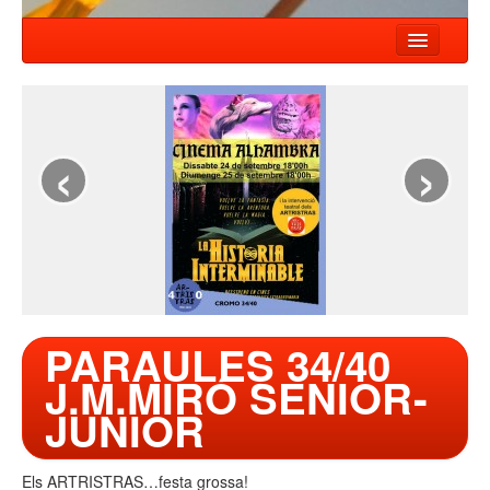
INICI
NOTÍCIES
‹
›
ESPECTACLES
COMPANYIA
TALLER
CONTACTE
PARAULES 34/40
J.M.MIRÓ SENIOR-
JUNIOR
Els ARTRISTRAS…festa grossa!