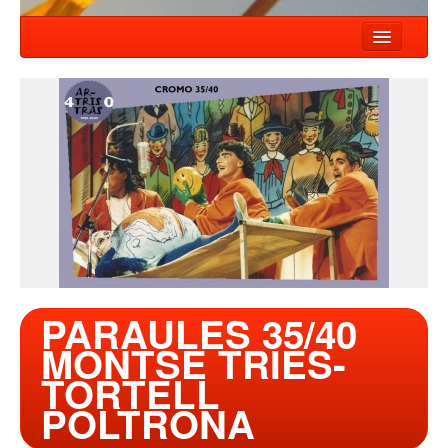
INICIO
NOTÍCIAS
ESPECTÁCULOS
COMPAÑIA
TALLER
CONTACTO
PARAULES 35/40
MONTSE TRIES-
TORTELL
POLTRONA