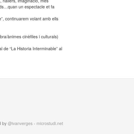
, riallers, imaginació, més
ds…quan un espectacle et fa
e”, continuarem volant amb ells
ànimes cinèfiles i culturals)
ral de “La Historia Interminable” al
d by
@ivanverges
-
microstudi.net