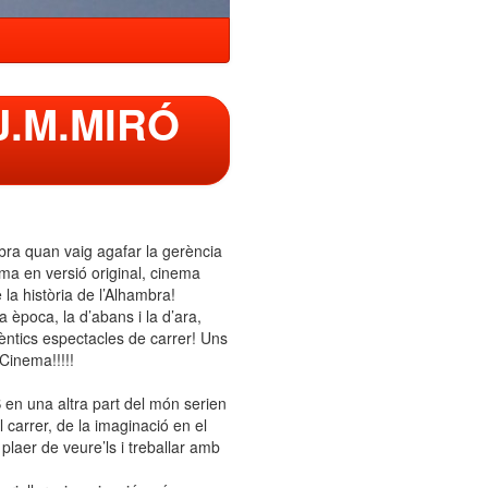
J.M.MIRÓ
a quan vaig agafar la gerència
a en versió original, cinema
la història de l’Alhambra!
època, la d’abans i la d’ara,
èntics espectacles de carrer! Uns
 Cinema!!!!!
 una altra part del món serien
l carrer, de la imaginació en el
laer de veure’ls i treballar amb