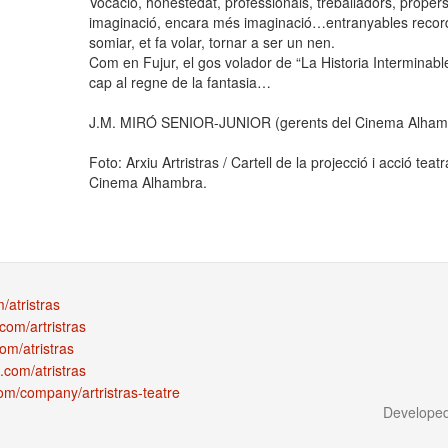
Vocació, honestedat, professionals, treballadors, propers
imaginació, encara més imaginació…entranyables recor
somiar, et fa volar, tornar a ser un nen.
Com en Fujur, el gos volador de “La Historia Interminabl
cap al regne de la fantasia…
J.M. MIRÓ SENIOR-JUNIOR (gerents del Cinema Alhambra/
Foto: Arxiu Artristras / Cartell de la projecció i acció teat
Cinema Alhambra.
m/atristras
com/artristras
om/atristras
.com/atristras
com/company/artristras-teatre
Develope