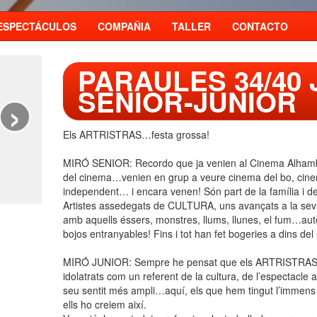
ESPECTÁCULOS
COMPAÑIA
TALLER
CONTACTO
PARAULES 34/40 
SENIOR-JUNIOR
›
Els ARTRISTRAS…festa grossa!
MIRÓ SENIOR: Recordo que ja venien al Cinema Alhambr
del cinema…venien en grup a veure cinema del bo, cinem
independent… i encara venen! Són part de la família i de 
Artistes assedegats de CULTURA, uns avançats a la seva 
amb aquells éssers, monstres, llums, llunes, el fum…aut
bojos entranyables! Fins i tot han fet bogeries a dins del
MIRÓ JUNIOR: Sempre he pensat que els ARTRISTRAS en
idolatrats com un referent de la cultura, de l’espectacle a
seu sentit més ampli…aquí, els que hem tingut l’immens p
ells ho creiem així.