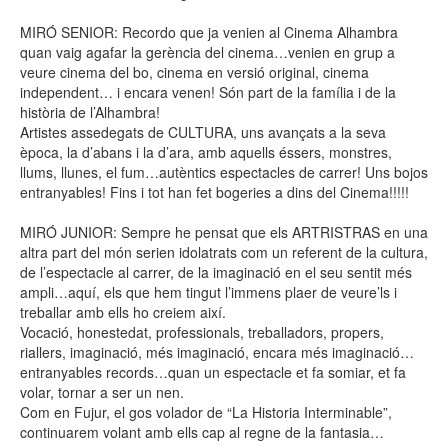
MIRÓ SENIOR: Recordo que ja venien al Cinema Alhambra
quan vaig agafar la gerència del cinema…venien en grup a
veure cinema del bo, cinema en versió original, cinema
independent… i encara venen! Són part de la família i de la
història de l’Alhambra!
Artistes assedegats de CULTURA, uns avançats a la seva
època, la d’abans i la d’ara, amb aquells éssers, monstres,
llums, llunes, el fum…autèntics espectacles de carrer! Uns bojos
entranyables! Fins i tot han fet bogeries a dins del Cinema!!!!!
MIRÓ JUNIOR: Sempre he pensat que els ARTRISTRAS en una
altra part del món serien idolatrats com un referent de la cultura,
de l’espectacle al carrer, de la imaginació en el seu sentit més
ampli…aquí, els que hem tingut l’immens plaer de veure’ls i
treballar amb ells ho creiem així.
Vocació, honestedat, professionals, treballadors, propers,
riallers, imaginació, més imaginació, encara més imaginació…
entranyables records…quan un espectacle et fa somiar, et fa
volar, tornar a ser un nen.
Com en Fujur, el gos volador de “La Historia Interminable”,
continuarem volant amb ells cap al regne de la fantasia…