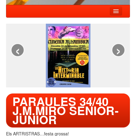
HOME
NEWS
‹
›
SHOWS
COMPANY
WORKSHOP
CONTACT
PARAULES 34/40
J.M.MIRÓ SENIOR-
JUNIOR
Els ARTRISTRAS…festa grossa!