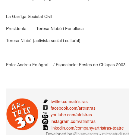
La Garriga Societat Civil
Presidenta Teresa Niubó i Fonollosa
Teresa Niubó (activista social i cultural)
Foto: Andreu Fotògraf. / Espectacle: Festes de Chiapas 2003
twitter.com/atristras
facebook.com/artristras
youtube.com/atristras
instagram.com/atristras
linkedin.com/company/artristras-teatre
Developed by
@ivanverges
-
microstudi.net