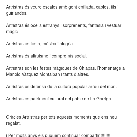
Artristras és veure escales amb gent enfilada, cables, fils i
guirlandes.
Artristras és ocells estranys i sorprenents, fantasia i vestuari
màgic
Artristras és festa, música i alegria.
Artristras és altruisme i compromís social.
Artristras son les festes màgiques de Chiapas, l’homenatge a
Manolo Vazquez Montalban i tants d’altres.
Artristras és defensa de la cultura popular arreu del món.
Artristras és patrimoni cultural del poble de La Garriga.
Gràcies Artristras per tots aquests moments que ens heu
regalat.
i Per molts anys els puguem continuar compartint!!!!!!!