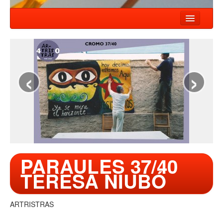
HOME
NEWS
‹
›
SHOWS
COMPANY
WORKSHOP
CONTACT
PARAULES 37/40
TERESA NIUBÓ
ARTRISTRAS