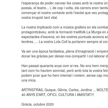
l’esperança de poder canviar les coses amb la nostra únic
poesia, el teatre... i, de cop i volta, els carrers eren t
començar el nostre contacte amb l’esclat que veu prot
vostra irrupció tant vital.
La nostra implicació com a músics grallers en els combat
protagonitzàveu; amb la formació tradifolk La Murga en el
espectacles d’escena; en les vostres puntuals accions s
tendres, ... La vostra Lola Coll la portarem sempre al cor
Va ser una època fantàstica, plena d’imaginació i empent
donar les gràcies per deixar-nos compartir i col·laborar d
Han passat quaranta anys com si res. No ens hem menjat
tant com ho havíem somniat, però amb tota la vostra feina
podem jurar que ho hem intentat i creiem, sense cap m
una mica.
ARTRISTRAS, Quique, Glòria, Carles, Jordina ... M
40 ANYS D’ART, OFICI, CULTURA I AMISTAT!!!
Gràcia, octubre 2020