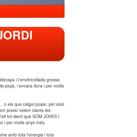
JORDI
ecaps i l’envitricollada grossa
e pluja, i encara dura i per molts
… o els que calgui posar, per això
em joves/ veiem clares les
 d’ell tot dient que SOM JOVES I
 i per molts anys més.
sme amb tota l’energia i tota