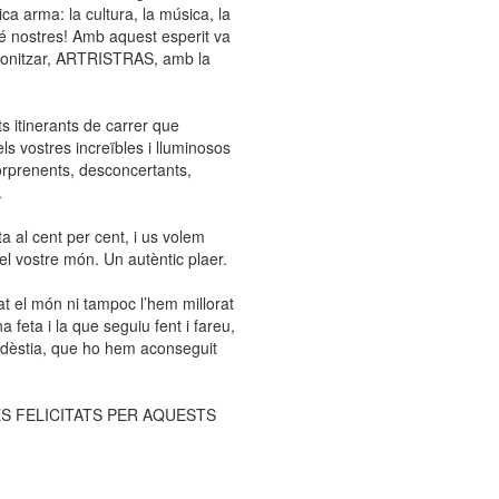
a arma: la cultura, la música, la
ambé nostres! Amb aquest esperit va
agonitzar, ARTRISTRAS, amb la
s itinerants de carrer que
s vostres increïbles i lluminosos
orprenents, desconcertants,
.
a al cent per cent, i us volem
el vostre món. Un autèntic plaer.
 el món ni tampoc l’hem millorat
 feta i la que seguiu fent i fareu,
odèstia, que ho hem aconseguit
OLTES FELICITATS PER AQUESTS