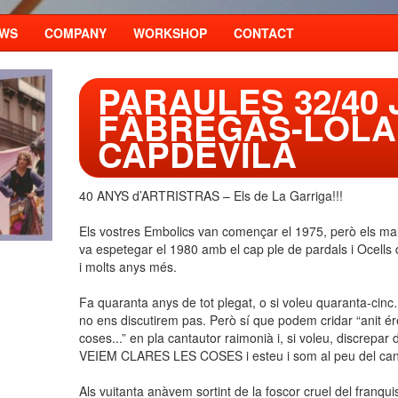
WS
COMPANY
WORKSHOP
CONTACT
PARAULES 32/40 
FÀBREGAS-LOLA
CAPDEVILA
40 ANYS d’ARTRISTRAS – Els de La Garriga!!!
Els vostres Embolics van començar el 1975, però els mald
va espetegar el 1980 amb el cap ple de pardals i Ocells d
i molts anys més.
Fa quaranta anys de tot plegat, o si voleu quaranta-cinc
no ens discutirem pas. Però sí que podem cridar “anit ér
coses...” en pla cantautor raimonià i, si voleu, discrepar
VEIEM CLARES LES COSES i esteu i som al peu del canó
Als vuitanta anàvem sortint de la foscor cruel del franqui