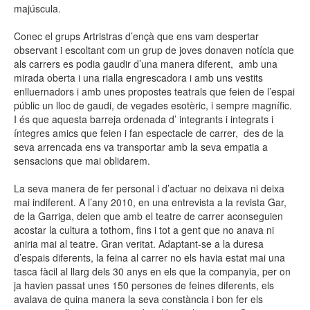
majúscula.
Conec el grups Artristras d’ençà que ens vam despertar
observant i escoltant com un grup de joves donaven notícia que
als carrers es podia gaudir d’una manera diferent, amb una
mirada oberta i una rialla engrescadora i amb uns vestits
enlluernadors i amb unes propostes teatrals que feien de l’espai
públic un lloc de gaudi, de vegades esotèric, i sempre magnífic.
I és que aquesta barreja ordenada d’ integrants i integrats i
íntegres amics que feien i fan espectacle de carrer, des de la
seva arrencada ens va transportar amb la seva empatia a
sensacions que mai oblidarem.
La seva manera de fer personal i d’actuar no deixava ni deixa
mai indiferent. A l’any 2010, en una entrevista a la revista Gar,
de la Garriga, deien que amb el teatre de carrer aconseguien
acostar la cultura a tothom, fins i tot a gent que no anava ni
aniria mai al teatre. Gran veritat. Adaptant-se a la duresa
d’espais diferents, la feina al carrer no els havia estat mai una
tasca fàcil al llarg dels 30 anys en els que la companyia, per on
ja havien passat unes 150 persones de feines diferents, els
avalava de quina manera la seva constància i bon fer els