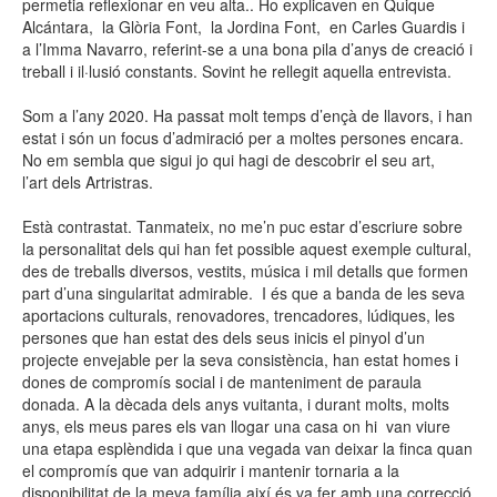
permetia reflexionar en veu alta.. Ho explicaven en Quique
Alcántara, la Glòria Font, la Jordina Font, en Carles Guardis i
a l’Imma Navarro, referint-se a una bona pila d’anys de creació i
treball i il·lusió constants. Sovint he rellegit aquella entrevista.
Som a l’any 2020. Ha passat molt temps d’ençà de llavors, i han
estat i són un focus d’admiració per a moltes persones encara.
No em sembla que sigui jo qui hagi de descobrir el seu art,
l’art dels Artristras.
Està contrastat. Tanmateix, no me’n puc estar d’escriure sobre
la personalitat dels qui han fet possible aquest exemple cultural,
des de treballs diversos, vestits, música i mil detalls que formen
part d’una singularitat admirable. I és que a banda de les seva
aportacions culturals, renovadores, trencadores, lúdiques, les
persones que han estat des dels seus inicis el pinyol d’un
projecte envejable per la seva consistència, han estat homes i
dones de compromís social i de manteniment de paraula
donada. A la dècada dels anys vuitanta, i durant molts, molts
anys, els meus pares els van llogar una casa on hi van viure
una etapa esplèndida i que una vegada van deixar la finca quan
el compromís que van adquirir i mantenir tornaria a la
disponibilitat de la meva família així és va fer amb una correcció