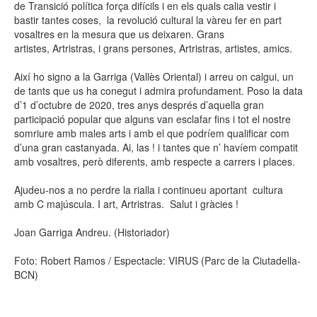
de Transició política força difícils i en els quals calia vestir i
bastir tantes coses, la revolució cultural la vàreu fer en part
vosaltres en la mesura que us deixaren. Grans
artistes, Artristras, i grans persones, Artristras, artistes, amics.
Així ho signo a la Garriga (Vallès Oriental) i arreu on calgui, un
de tants que us ha conegut i admira profundament. Poso la data
d’1 d’octubre de 2020, tres anys després d’aquella gran
participació popular que alguns van esclafar fins i tot el nostre
somriure amb males arts i amb el que podríem qualificar com
d’una gran castanyada. Ai, las ! i tantes que n’ havíem compatit
amb vosaltres, però diferents, amb respecte a carrers i places.
Ajudeu-nos a no perdre la rialla i continueu aportant cultura
amb C majúscula. I art, Artristras. Salut i gràcies !
Joan Garriga Andreu. (Historiador)
Foto: Robert Ramos / Espectacle: VIRUS (Parc de la Ciutadella-
BCN)