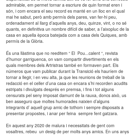
admirable, em permet tornar a escriure de quin format eren i
són, i com encara el seu record es manté en un lloc en el qual
mai he sabut, però amb permís dels pares, van fer-hi peu,
ordenadament al llarg d’aquells anys, deu, quinze, vint, o no sé
quants, en definitiva un nombre difícil de saber, a l’aixopluc de la
casa en aquella època batejada com a casa dels Quiques, amb
permís de la Glòria.
És una llàstima que no reeditem “ El Pou...calent “, revista
d’humor garriguenca, on vam compartir divertiments en els
quals membres dels Artristras també en formaven part. Els
números que vam publicar durant la Transició els hauríem de
tornar a llegir, i en veu alta, ja que les reunions de treball de la
redacció en el celler d’una casa on encara s’hi recorden acudits
estripats i divulgats després en premsa, i fins i tot alguns
censurats pel seny imposat damunt de la rauxa, doncs això, us
ben asseguro que moltes humorades naixien d’alguns
integrants d’ aquell grup amic de tothom i sempre disposats a
presentar propostes, i anar per feina sempre fent gatzara.
En aquest any 2020 de malura i necessitats de gent com
vosaltres, rebeu un desig de per molts anys amics. En uns anys