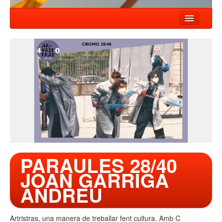
HOME
NEWS
SHOWS
COMPANY
WORKSHOP
CONTACT
PARAULES 28/40
JOAN GARRIGA
ANDREU
Artristras, una manera de treballar fent cultura. Amb C