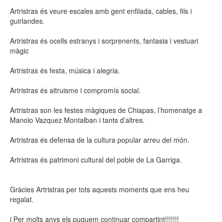
Artristras és veure escales amb gent enfilada, cables, fils i
guirlandes.
Artristras és ocells estranys i sorprenents, fantasia i vestuari
màgic
Artristras és festa, música i alegria.
Artristras és altruisme i compromís social.
Artristras son les festes màgiques de Chiapas, l’homenatge a
Manolo Vazquez Montalban i tants d’altres.
Artristras és defensa de la cultura popular arreu del món.
Artristras és patrimoni cultural del poble de La Garriga.
Gràcies Artristras per tots aquests moments que ens heu
regalat.
i Per molts anys els puguem continuar compartint!!!!!!!