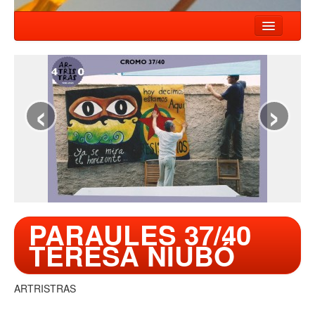
INICI
NOTÍCIES
‹
›
ESPECTACLES
COMPANYIA
TALLER
CONTACTE
PARAULES 37/40
TERESA NIUBÓ
ARTRISTRAS