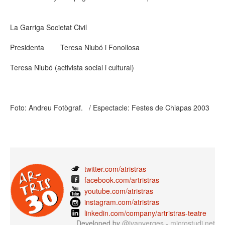
La Garriga Societat Civil
Presidenta Teresa Niubó i Fonollosa
Teresa Niubó (activista social i cultural)
Foto: Andreu Fotògraf. / Espectacle: Festes de Chiapas 2003
twitter.com/atristras
facebook.com/artristras
youtube.com/atristras
instagram.com/atristras
linkedin.com/company/artristras-teatre
Developed by
@ivanverges
-
microstudi.net