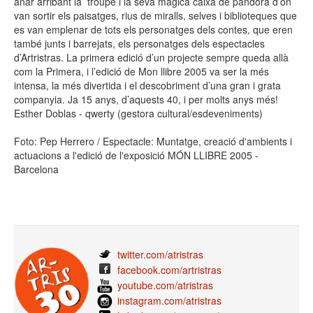
anar arribant la troupe i la seva màgica caixa de pandora d’on
van sortir els paisatges, rius de miralls, selves i biblioteques que
es van emplenar de tots els personatges dels contes, que eren
també junts i barrejats, els personatges dels espectacles
d’Artristras. La primera edició d’un projecte sempre queda allà
com la Primera, i l’edició de Mon llibre 2005 va ser la més
intensa, la més divertida i el descobriment d’una gran i grata
companyia. Ja 15 anys, d’aquests 40, i per molts anys més!
Esther Doblas - qwerty (gestora cultural/esdeveniments)
Foto: Pep Herrero / Espectacle: Muntatge, creació d'ambients i
actuacions a l'edició de l'exposició MÓN LLIBRE 2005 -
Barcelona
twitter.com/atristras
facebook.com/artristras
youtube.com/atristras
instagram.com/atristras