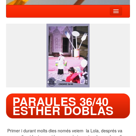
INICI
NOTÍCIES
ESPECTACLES
COMPANYIA
TALLER
CONTACTE
PARAULES 36/40
ESTHER DOBLAS
Primer i durant molts dies només veiem la Lola, després va