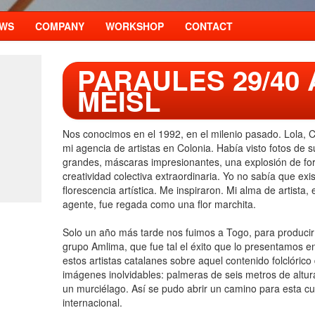
WS
COMPANY
WORKSHOP
CONTACT
PARAULES 29/40
MEISL
Nos conocimos en el 1992, en el milenio pasado. Lola, C
mi agencia de artistas en Colonia. Había visto fotos de 
grandes, máscaras impresionantes, una explosión de fo
creatividad colectiva extraordinaria. Yo no sabía que exi
florescencia artística. Me inspiraron. Mi alma de artista,
agente, fue regada como una flor marchita.
Solo un año más tarde nos fuimos a Togo, para producir 
grupo Amlima, que fue tal el éxito que lo presentamos 
estos artistas catalanes sobre aquel contenido folclórico
imágenes inolvidables: palmeras de seis metros de altur
un murciélago. Así se pudo abrir un camino para esta cu
internacional.